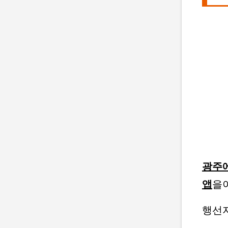
광주에
앱
을
행선지