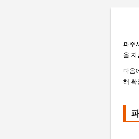
파주시
을 지
다음
해 확
파