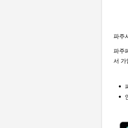
파주시
파주페
서 가