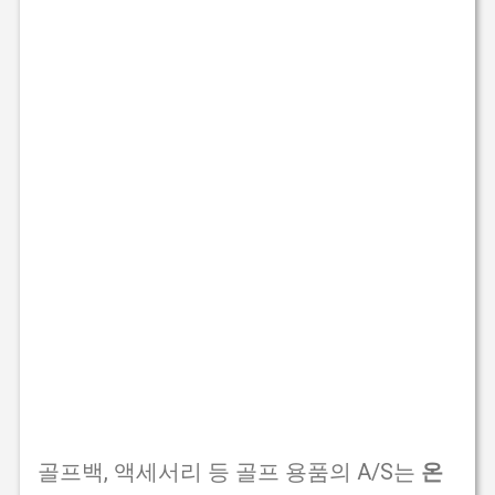
골프백, 액세서리 등 골프 용품의 A/S는
온