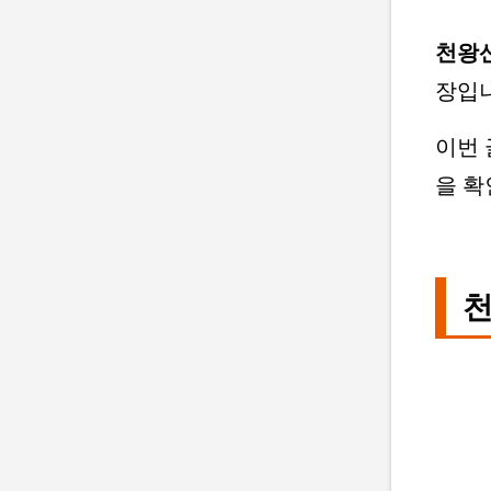
천왕
장입니
이번
을 확
천