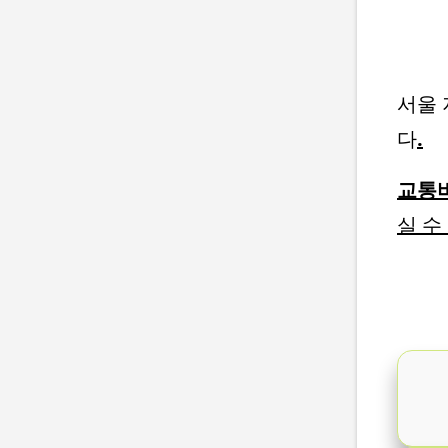
서울 
다
.
교통비
실 수